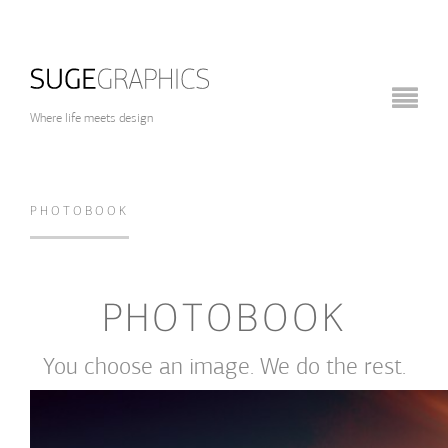
Where life meets design
PHOTOBOOK
PHOTOBOOK
You choose an image. We do the rest.