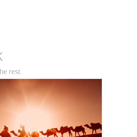
K
e rest.