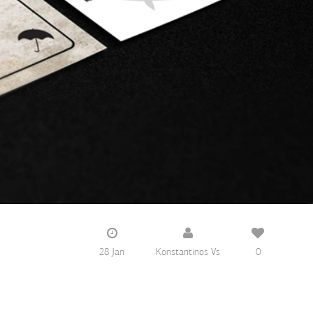
28 Jan
Konstantinos Vs
0