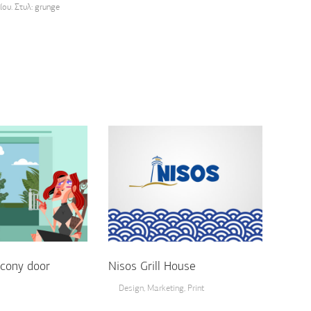
ου. Στυλ: grunge
cony door
Nisos Grill House
Design
,
Marketing
,
Print