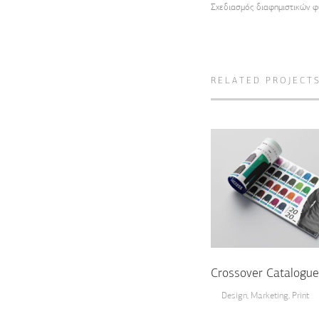
Σχεδιασμός διαφημιστικών φυ
RELATED PROJECT
Crossover Catalogue
Design
,
Marketing
,
Print