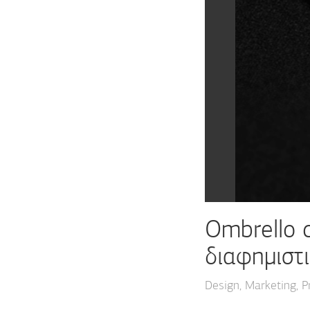
Ombrello 
διαφημιστ
Design
Marketing
P